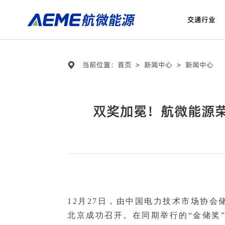
交通行业
当前位置：
首页
>
新闻中心
>
新闻中心

双奖加冕！航微能源
12月27日，由中国电力技术市场协会
北京成功召开。在同期举行的“金储奖